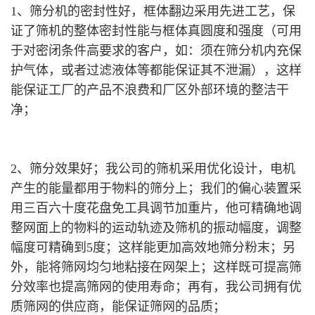
1、筛分机的密封性好，框体翻边采用先进工艺，保
证了筛机的整体密封性能与框体真圆度和强度（可用
于对密闭条件高要求的客户，如：须在筛分机内充保
护气体，或者过滤液体等都能保证其不泄漏），这样
能保证工厂的产品不浪费和厂区外部环境的整洁干
净；
2、筛分效果好；我公司的筛机采用优化设计，电机
产生的能量都用于物料的筛分上；我们的偏心装置采
用三百六十度花盘免工具调节加重片，他可精确地调
整网面上的物料的运动轨迹及筛机的振动幅度，调整
幅度可精确到5度；这样能更加高效地筛分粉末；另
外，能将筛网均匀地粘接在网架上；这样既可提高筛
分效率也提高筛网的使用寿命；再有，我公司拥有优
质筛网的供应商，能保证筛网的品质；